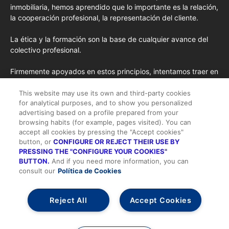
inmobiliaria, hemos aprendido que lo importante es la relación,
la cooperación profesional, la representación del cliente.
La ética y la formación son la base de cualquier avance del
colectivo profesional.
Firmemente apoyados en estos principios, intentamos traer en
cada edición los conceptos de formación más avanzados
importados de EE.UU. y las opiniones y tendencias más
This website may use its own and third-party cookies
for analytical purposes, and to show you personalized
destacadas desde la pluma de nuestros colaboradores
advertising based on a profile prepared from your
habituales y nuestros colaboradores especiales.
browsing habits (for example, pages visited). You can
accept all cookies by pressing the "Accept cookies"
button, or
CONFIGURE OR REJECT THEIR USE BY
PRESSING THE "CONFIGURE YOUR COOKIES"
BUTTON.
And if you need more information, you can
consult our
Política de Cookies
Todos los derechos reservados |
Suscripción
-
Quienes somos
-
Publicidad
-
Aviso legal y Condiciones de Uso
-
Política de cookies
-
Política de privacidad
-
Contacto
Reject All
Accept Cookies
Alta/Acceder