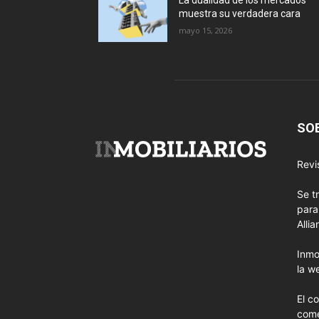
La dualidad de los mercados
muestra su verdadera cara
mayo 15, 2026
SO
Revi
Se t
para
Allia
Inmo
la w
El c
come