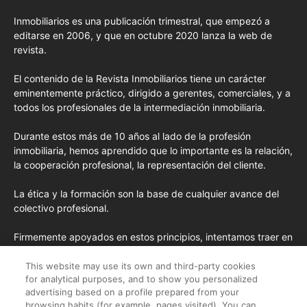
Inmobiliarios es una publicación trimestral, que empezó a
editarse en 2006, y que en octubre 2020 lanza la web de
revista.
El contenido de la Revista Inmobiliarios tiene un carácter
eminentemente práctico, dirigido a gerentes, comerciales, y a
todos los profesionales de la intermediación inmobiliaria.
Durante estos más de 10 años al lado de la profesión
inmobiliaria, hemos aprendido que lo importante es la relación,
la cooperación profesional, la representación del cliente.
La ética y la formación son la base de cualquier avance del
colectivo profesional.
Firmemente apoyados en estos principios, intentamos traer en
cada edición los conceptos de formación más avanzados
importados de EE.UU. y las opiniones y tendencias más
This website may use its own and third-party cookies
for analytical purposes, and to show you personalized
destacadas desde la pluma de nuestros colaboradores
advertising based on a profile prepared from your
habituales y nuestros colaboradores especiales.
browsing habits (for example, pages visited). You can