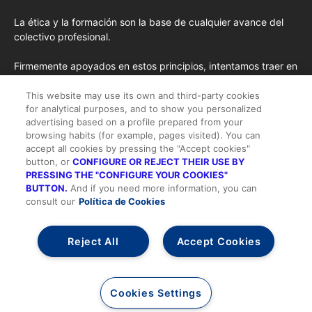
La ética y la formación son la base de cualquier avance del
colectivo profesional.
Firmemente apoyados en estos principios, intentamos traer en
cada edición los conceptos de formación más avanzados
importados de EE.UU. y las opiniones y tendencias más
This website may use its own and third-party cookies
for analytical purposes, and to show you personalized
destacadas desde la pluma de nuestros colaboradores
advertising based on a profile prepared from your
habituales y nuestros colaboradores especiales.
browsing habits (for example, pages visited). You can
accept all cookies by pressing the "Accept cookies"
button, or
CONFIGURE OR REJECT THEIR USE BY
PRESSING THE "CONFIGURE YOUR COOKIES"
BUTTON.
And if you need more information, you can
consult our
Política de Cookies
Todos los derechos reservados |
Suscripción
-
Quienes somos
-
Publicidad
-
Aviso legal y Condiciones de Uso
-
Política de cookies
-
Política de privacidad
-
Contacto
Reject All
Accept Cookies
Alta/Acceder
Cookies Settings
Desarrollo realizado por:
Agencia Diseño Web
AMDT.