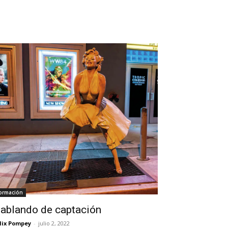
ormación
ablando de captación
lix Pompey
-
julio 2, 2022