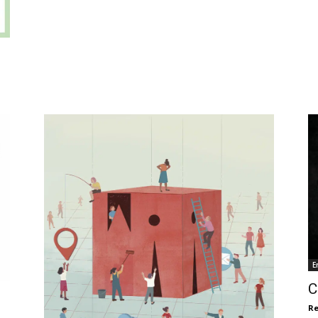
E
C
Re