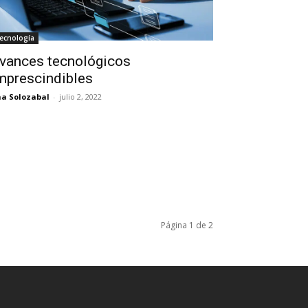
ecnología
vances tecnológicos
mprescindibles
a Solozabal
-
julio 2, 2022
Página 1 de 2