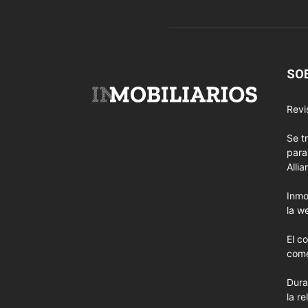
SO
Revi
Se t
para
Allia
Inmo
la w
El c
come
Dura
la r