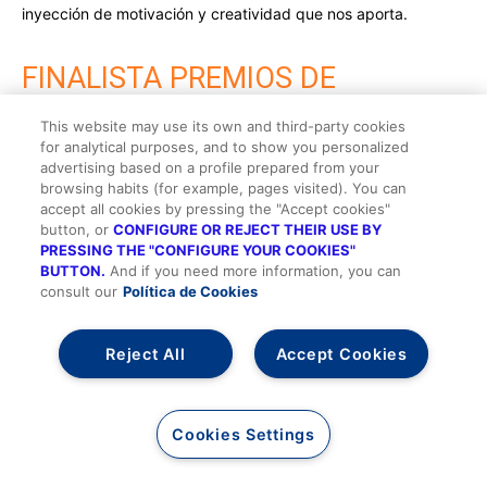
inyección de motivación y creatividad que nos aporta.
FINALISTA PREMIOS DE
MARKETING 2022
This website may use its own and third-party cookies
for analytical purposes, and to show you personalized
advertising based on a profile prepared from your
Inmobiliaria de cercanía con enfoque social
browsing habits (for example, pages visited). You can
accept all cookies by pressing the "Accept cookies"
Por Job Delgado
button, or
CONFIGURE OR REJECT THEIR USE BY
PRESSING THE "CONFIGURE YOUR COOKIES"
En Tucasacórdoba, siempre ha primado el carácter local.
BUTTON.
And if you need more information, you can
Somos vecinos de los barrios en los que trabajamos,
consult our
Política de Cookies
compramos en sus comercios, y nos sentimos identificados y
partícipes de la evolución de nuestras ciudades. Esto nos
lleva a poner sobre la mesa el papel que desempeñamos en la
Reject All
Accept Cookies
sociedad.
Es para nosotros una enorme satisfacción estar presentes por
Cookies Settings
segunda edición consecutiva en Inmociónate, para presentar
nuestras propuestas de valor.