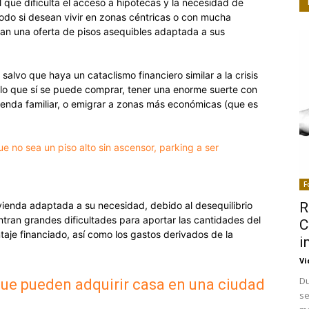
al que dificulta el acceso a hipotecas y la necesidad de
 todo si desean vivir en zonas céntricas o con mucha
n una oferta de pisos asequibles adaptada a sus
 salvo que haya un cataclismo financiero similar a la crisis
e lo que sí se puede comprar, tener una enorme suerte con
vienda familiar, o emigrar a zonas más económicas (que es
e no sea un piso alto sin ascensor, parking a ser
F
R
 vivienda adaptada a su necesidad, debido al desequilibrio
tran grandes dificultades para aportar las cantidades del
C
aje financiado, así como los gastos derivados de la
i
Vi
Du
 que pueden adquirir casa en una ciudad
se