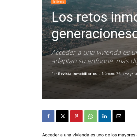
Informe
Los retos inmo
generaciones
Acceder a una vivienda es u
adaptan su enfoque: más dig
-
76
Por
Revista Inmobiliarios
mayo 20
Acceder a una vivienda es uno de los mayores 