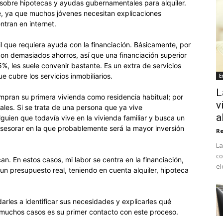
 sobre hipotecas y ayudas gubernamentales para alquiler.
te, ya que muchos jóvenes necesitan explicaciones
ntran en internet.
fil que requiera ayuda con la financiación. Básicamente, por
n demasiados ahorros, así que una financiación superior
5%, les suele convenir bastante. Es un extra de servicios
cubre los servicios inmobiliarios.
E
L
compran su primera vivienda como residencia habitual; por
v
les. Si se trata de una persona que ya vive
a
lguien que todavía vive en la vivienda familiar y busca un
sesorar en la que probablemente será la mayor inversión
Re
La
co
can. En estos casos, mi labor se centra en la financiación,
el
un presupuesto real, teniendo en cuenta alquiler, hipoteca
udarles a identificar sus necesidades y explicarles qué
muchos casos es su primer contacto con este proceso.