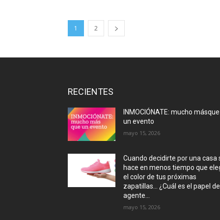
1
2
RECIENTES
INMOCIÓNATE: mucho másque
un evento
mayo 15, 2026
Cuando decidirte por una casa 
hace en menos tiempo que eleg
el color de tus próximas
zapatillas… ¿Cuál es el papel de
agente...
mayo 15, 2026