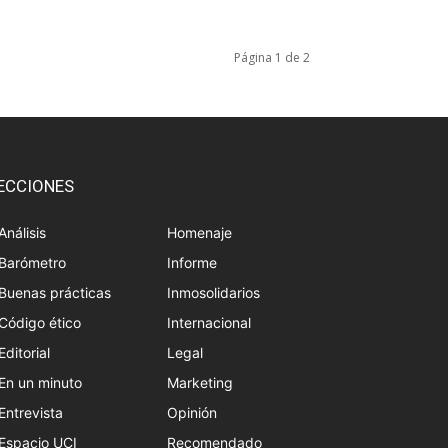
Página 1 de 2
ECCIONES
Análisis
Homenaje
Barómetro
Informe
Buenas prácticas
Inmosolidarios
Código ético
Internacional
Editorial
Legal
En un minuto
Marketing
Entrevista
Opinión
Espacio UCI
Recomendado