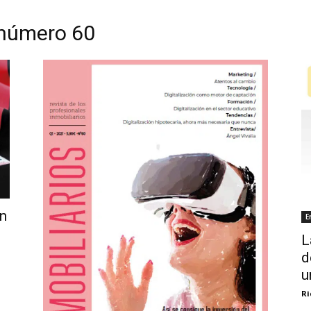
n número 60
ón
E
L
d
u
Ri