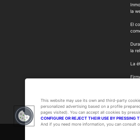
Inmo
la w
El c
come
Dura
la r
La é
Firm
más 
nues
This website may use its own and third-party cooki
personalized advertising based on a profile prepare
pages visited). You can accept all cookies by press
CONFIGURE OR REJECT THEIR USE BY PRESSING 
And if you need more information, you can consult o
Todos los derechos reservados |
Suscripción
-
Quien
cookies
-
Política de privacidad
-
Contacto