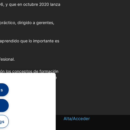
006, y que en octubre 2020 lanza
ráctico, dirigido a gerentes,
 aprendido que lo importante es
esional.
ión los conceptos de formación
destacadas desde la pluma de
es
Alta/Acceder
gs