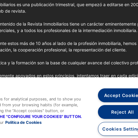
biliarios es una publicación trimestral, que empezó a editarse en 2
eb de revista.
ontenido de la Revista Inmobiliarios tiene un carácter eminentemente p
rciales, y a todos los profesionales de la intermediación inmobiliaria.
nte estos más de 10 años al lado de la profesión inmobiliaria, hemos
elación, la cooperación profesional, la representación del cliente.
tica y la formación son la base de cualquier avance del colectivo prof
emente apoyados en estos principios, intentamos traer en cada edic
avanzados importados de EE.UU. y las opiniones y tendencias más 
tros colaboradores habituales y nuestros colaboradores especiales.
Accept Cooki
es for analytical purposes, and to show you
d from your browsing habits (for example,
ing the "Accept cookies" button, or
Reject All
THE "CONFIGURE YOUR COOKIES" BUTTON.
ur
Política de Cookies
es somos
-
Publicidad
-
Aviso legal y Condiciones de Uso
-
Política de
Cookies Settin