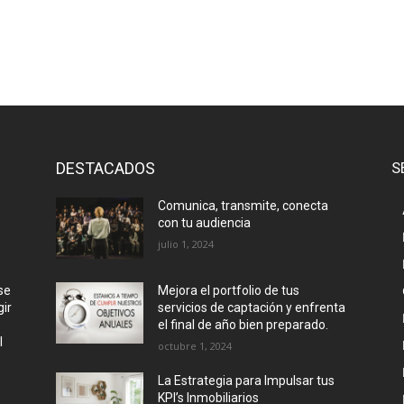
DESTACADOS
S
Comunica, transmite, conecta
con tu audiencia
julio 1, 2024
se
Mejora el portfolio de tus
ir
servicios de captación y enfrenta
el final de año bien preparado.
l
octubre 1, 2024
La Estrategia para Impulsar tus
KPI’s Inmobiliarios