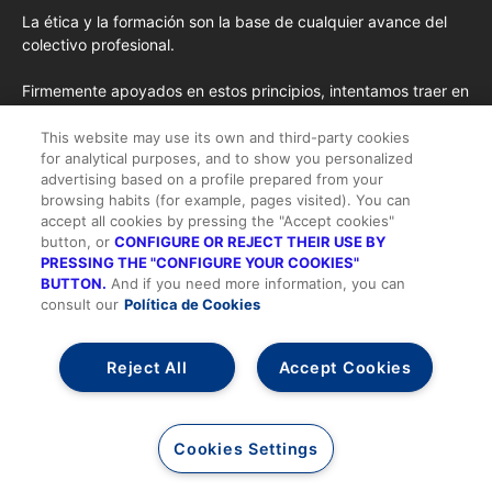
La ética y la formación son la base de cualquier avance del
colectivo profesional.
Firmemente apoyados en estos principios, intentamos traer en
cada edición los conceptos de formación más avanzados
importados de EE.UU. y las opiniones y tendencias más
This website may use its own and third-party cookies
for analytical purposes, and to show you personalized
destacadas desde la pluma de nuestros colaboradores
advertising based on a profile prepared from your
habituales y nuestros colaboradores especiales.
browsing habits (for example, pages visited). You can
accept all cookies by pressing the "Accept cookies"
button, or
CONFIGURE OR REJECT THEIR USE BY
PRESSING THE "CONFIGURE YOUR COOKIES"
BUTTON.
And if you need more information, you can
consult our
Política de Cookies
Todos los derechos reservados |
Suscripción
-
Quienes somos
-
Publicidad
-
Aviso legal y Condiciones de Uso
-
Política de cookies
-
Política de privacidad
-
Contacto
Reject All
Accept Cookies
Alta/Acceder
Cookies Settings
Desarrollo realizado por:
Agencia Diseño Web
AMDT.