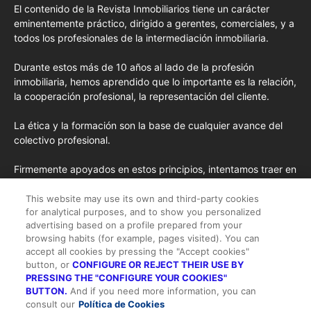
El contenido de la Revista Inmobiliarios tiene un carácter
eminentemente práctico, dirigido a gerentes, comerciales, y a
todos los profesionales de la intermediación inmobiliaria.
Durante estos más de 10 años al lado de la profesión
inmobiliaria, hemos aprendido que lo importante es la relación,
la cooperación profesional, la representación del cliente.
La ética y la formación son la base de cualquier avance del
colectivo profesional.
Firmemente apoyados en estos principios, intentamos traer en
cada edición los conceptos de formación más avanzados
importados de EE.UU. y las opiniones y tendencias más
This website may use its own and third-party cookies
for analytical purposes, and to show you personalized
destacadas desde la pluma de nuestros colaboradores
advertising based on a profile prepared from your
habituales y nuestros colaboradores especiales.
browsing habits (for example, pages visited). You can
accept all cookies by pressing the "Accept cookies"
button, or
CONFIGURE OR REJECT THEIR USE BY
PRESSING THE "CONFIGURE YOUR COOKIES"
BUTTON.
And if you need more information, you can
consult our
Política de Cookies
Todos los derechos reservados |
Suscripción
-
Quienes somos
-