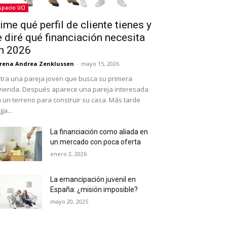
spacio UCI
ime qué perfil de cliente tienes y
e diré qué financiación necesita
n 2026
rena Andrea Zenklussen
-
mayo 15, 2026
tra una pareja joven que busca su primera
vienda. Después aparece una pareja interesada
 un terreno para construir su casa. Más tarde
ega...
La financiación como aliada en
un mercado con poca oferta
enero 2, 2026
La emancipación juvenil en
España: ¿misión imposible?
mayo 20, 2025