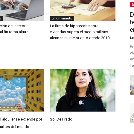
E
D
o
En un minuto
t
ación del sector
La firma de hipotecas sobre
e
al fin toma altura
viviendas supera el medio millóny
Lo
alcanza su mejor dato desde 2010
En
vi
en
ll
l alquiler se extiende por
Sol De Prado
 urbes del mundo