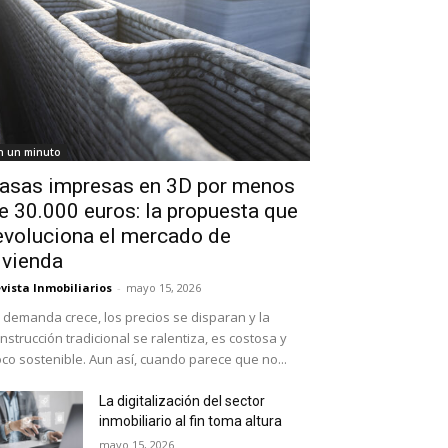
n un minuto
asas impresas en 3D por menos
e 30.000 euros: la propuesta que
evoluciona el mercado de
ivienda
vista Inmobiliarios
-
mayo 15, 2026
 demanda crece, los precios se disparan y la
nstrucción tradicional se ralentiza, es costosa y
co sostenible. Aun así, cuando parece que no...
La digitalización del sector
inmobiliario al fin toma altura
mayo 15, 2026