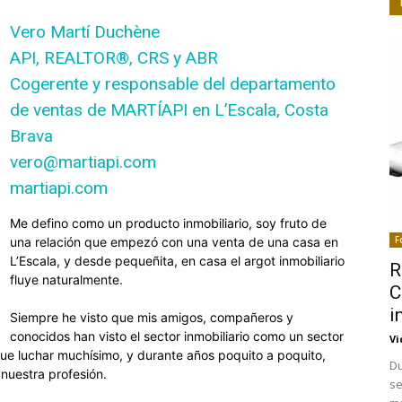
Vero Martí Duchène
API, REALTOR®, CRS y ABR
Cogerente y responsable del departamento
de ventas de MARTÍAPI en L’Escala, Costa
Brava
vero@martiapi.com
martiapi.com
Me defino como un producto inmobiliario, soy fruto de
F
una relación que empezó con una venta de una casa en
L’Escala, y desde pequeñita, en casa el argot inmobiliario
R
fluye naturalmente.
C
i
Siempre he visto que mis amigos, compañeros y
conocidos han visto el sector inmobiliario como un sector
Vi
ue luchar muchísimo, y durante años poquito a poquito,
Du
nuestra profesión.
se