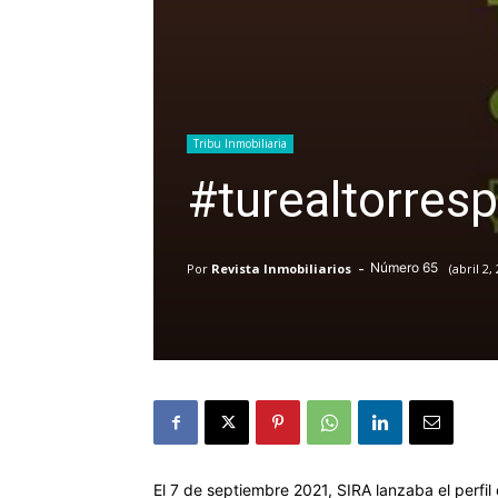
Tribu Inmobiliaria
#turealtorres
-
65
Por
Revista Inmobiliarios
abril 2,
El 7 de septiembre 2021, SIRA lanzaba el perfil