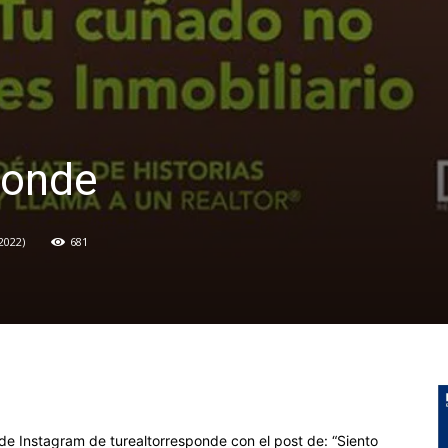
ponde
 2022
681
 de Instagram de turealtorresponde con el post de: “Siento