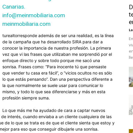
Canarias.
D
t
info@meinmobiliaria.com
e
meinmobiliaria.com
Lo
turealtorresponde además de ser una realidad, es la línea
En
de la campaña que ha desarrollado SIRA para dar a
vi
conocer la importancia de nuestra profesión. La primera
en
vez que vi las frases que utilizaban me sorprendió por el
ll
enfoque directo y sobre todo porque me sacó una
sonrisa. Frases como: “Para inocente tú que pensaste
que vender tu casa era fácil”, o “vicios ocultos no es sólo
lo que estás pensando”. Dan una perspectiva diferente a
la que normalmente se suele usar para comunicar lo
mismo, y todo lo que sea diferenciarse y más en esta
profesión siempre suma.
Lo que más me ha ayudado de cara a captar nuevos
 de interés, cuando enviaba a un cliente cualquiera de las
de lo que se trata es de que el cliente sienta que estoy y
ejor para eso que conseguir dibujarle una sonrisa.