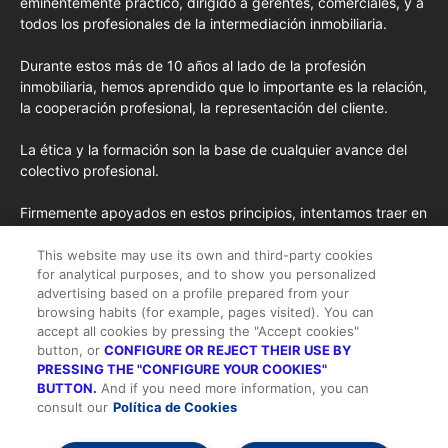
eminentemente práctico, dirigido a gerentes, comerciales, y a
todos los profesionales de la intermediación inmobiliaria.
Durante estos más de 10 años al lado de la profesión
inmobiliaria, hemos aprendido que lo importante es la relación,
la cooperación profesional, la representación del cliente.
La ética y la formación son la base de cualquier avance del
colectivo profesional.
Firmemente apoyados en estos principios, intentamos traer en
cada edición los conceptos de formación más avanzados
importados de EE.UU. y las opiniones y tendencias más
This website may use its own and third-party cookies
for analytical purposes, and to show you personalized
destacadas desde la pluma de nuestros colaboradores
advertising based on a profile prepared from your
habituales y nuestros colaboradores especiales.
browsing habits (for example, pages visited). You can
accept all cookies by pressing the "Accept cookies"
button, or
CONFIGURE OR REJECT THEIR USE BY
PRESSING THE "CONFIGURE YOUR COOKIES"
BUTTON.
And if you need more information, you can
consult our
Política de Cookies
Todos los derechos reservados |
Suscripción
-
Quienes somos
-
Publicidad
-
Aviso legal y Condiciones de Uso
-
Política de cookies
-