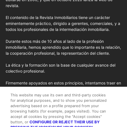
revista.
El contenido de la Revista Inmobiliarios tiene un carácter
eminentemente práctico, dirigido a gerentes, comerciales, y a
todos los profesionales de la intermediación inmobiliaria.
Durante estos más de 10 años al lado de la profesión
inmobiliaria, hemos aprendido que lo importante es la relación,
la cooperación profesional, la representación del cliente.
La ética y la formación son la base de cualquier avance del
colectivo profesional.
Firmemente apoyados en estos principios, intentamos traer en
cada edición los conceptos de formación más avanzados
importados de EE.UU. y las opiniones y tendencias más
This website may use its own and third-party cookies
for analytical purposes, and to show you personalized
destacadas desde la pluma de nuestros colaboradores
advertising based on a profile prepared from your
habituales y nuestros colaboradores especiales.
browsing habits (for example, pages visited). You can
accept all cookies by pressing the "Accept cookies"
button, or
CONFIGURE OR REJECT THEIR USE BY