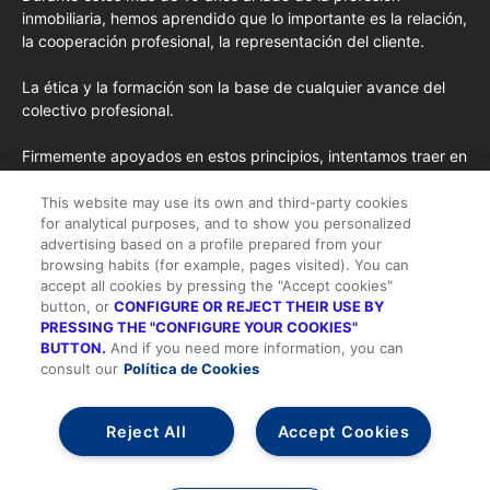
inmobiliaria, hemos aprendido que lo importante es la relación,
la cooperación profesional, la representación del cliente.
La ética y la formación son la base de cualquier avance del
colectivo profesional.
Firmemente apoyados en estos principios, intentamos traer en
cada edición los conceptos de formación más avanzados
importados de EE.UU. y las opiniones y tendencias más
This website may use its own and third-party cookies
for analytical purposes, and to show you personalized
destacadas desde la pluma de nuestros colaboradores
advertising based on a profile prepared from your
habituales y nuestros colaboradores especiales.
browsing habits (for example, pages visited). You can
accept all cookies by pressing the "Accept cookies"
button, or
CONFIGURE OR REJECT THEIR USE BY
PRESSING THE "CONFIGURE YOUR COOKIES"
BUTTON.
And if you need more information, you can
consult our
Política de Cookies
Todos los derechos reservados |
Suscripción
-
Quienes somos
-
Publicidad
-
Aviso legal y Condiciones de Uso
-
Política de cookies
-
Política de privacidad
-
Contacto
Reject All
Accept Cookies
Alta/Acceder