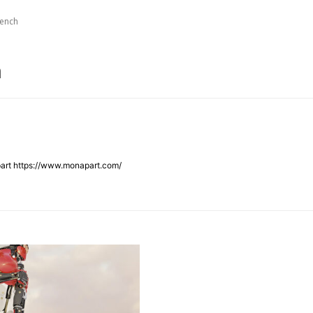
tench
h
art https://www.monapart.com/