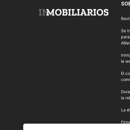
SO
Revi
Se t
para
Allia
Inmo
la w
El c
come
Dura
la r
La é
Firm
más 