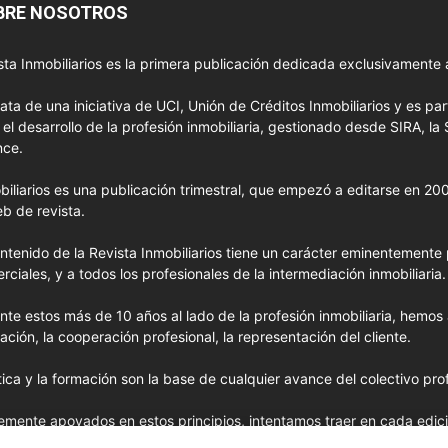
BRE NOSOTROS
sta Inmobiliarios es la primera publicación dedicada exclusivamente a
rata de una iniciativa de UCI, Unión de Créditos Inmobiliarios y es pa
 el desarrollo de la profesión inmobiliaria, gestionado desde SIRA, la 
nce.
biliarios es una publicación trimestral, que empezó a editarse en 2
eb de revista.
ontenido de la Revista Inmobiliarios tiene un carácter eminentemente p
rciales, y a todos los profesionales de la intermediación inmobiliaria.
nte estos más de 10 años al lado de la profesión inmobiliaria, hemos
elación, la cooperación profesional, la representación del cliente.
tica y la formación son la base de cualquier avance del colectivo prof
emente apoyados en estos principios, intentamos traer en cada edic
avanzados importados de EE.UU. y las opiniones y tendencias más 