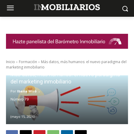
Inicio
Formación
Más datos, más humanos: el nuevo paradigma del
marketing inmobiliario
Más datos, más humanos: el nuevo paradigma
del marketing inmobiliario
-
Por
Ibana Miró
79
mayo 15, 2026