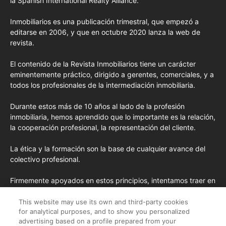
la Spanish International Realty Alliance.
Inmobiliarios es una publicación trimestral, que empezó a
editarse en 2006, y que en octubre 2020 lanza la web de
revista.
El contenido de la Revista Inmobiliarios tiene un carácter
eminentemente práctico, dirigido a gerentes, comerciales, y a
todos los profesionales de la intermediación inmobiliaria.
Durante estos más de 10 años al lado de la profesión
inmobiliaria, hemos aprendido que lo importante es la relación,
la cooperación profesional, la representación del cliente.
La ética y la formación son la base de cualquier avance del
colectivo profesional.
Firmemente apoyados en estos principios, intentamos traer en
cada edición los conceptos de formación más avanzados
importados de EE.UU. y las opiniones y tendencias más
This website may use its own and third-party cookies
for analytical purposes, and to show you personalized
destacadas desde la pluma de nuestros colaboradores
advertising based on a profile prepared from your
habituales y nuestros colaboradores especiales.