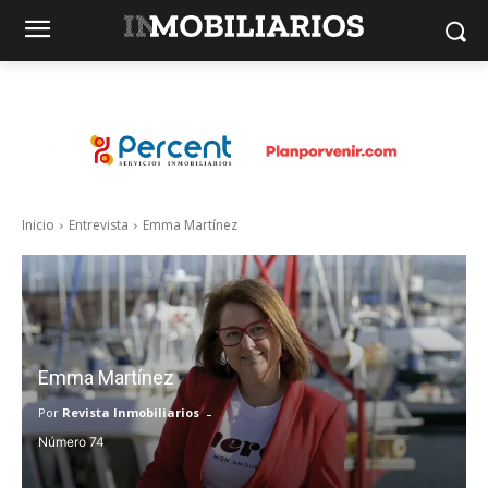
Inicio
Entrevista
Emma Martínez
Emma Martínez
-
Por
Revista Inmobiliarios
74