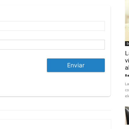
E
L
v
Enviar
a
Re
La
co
el