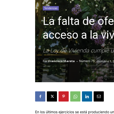
Tendencias
La falta de ofe
acceso a la vi
La Ley de Vivienda cumple un
-
75
Por
Francisco Iñareta
octubre 1, 
En los últimos ejercicios se está produciendo 