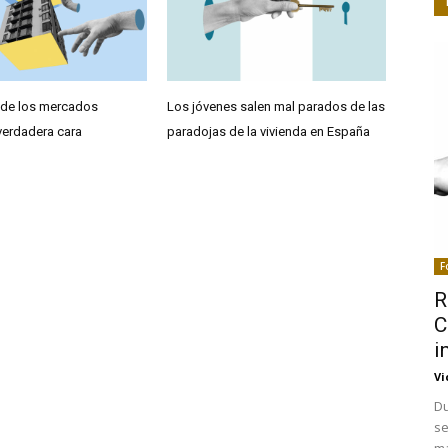
 de los mercados
Los jóvenes salen mal parados de las
verdadera cara
paradojas de la vivienda en España
F
R
C
i
Vi
Du
se