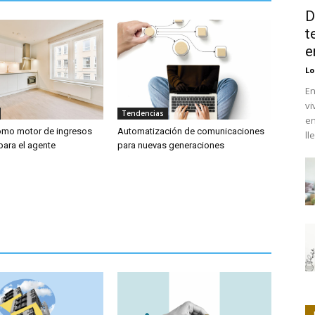
D
t
e
Lo
En
vi
Tendencias
en
 como motor de ingresos
Automatización de comunicaciones
ll
para el agente
para nuevas generaciones