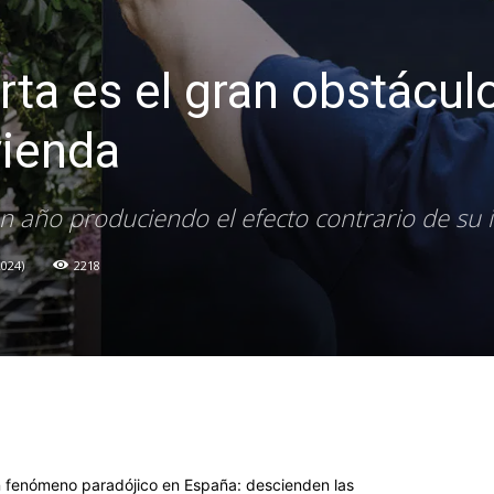
rta es el gran obstáculo
vienda
 año produciendo el efecto contrario de su in
2024
2218
un fenómeno paradójico en España: descienden las