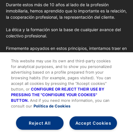
Durante estos más de 10 años al lado de la profesión
inmobiliaria, hemos aprendido que lo importante es la relación,
la cooperación profesional, la representación del cliente.
La ética y la formación son la base de cualquier avance del
colectivo profesional.
Firmemente apoyados en estos principios, intentamos traer en
cada edición los conceptos de formación más avanzados
importados de EE.UU. y las opiniones y tendencias más
This website may use its own and third-party cookies
for analytical purposes, and to show you personalized
destacadas desde la pluma de nuestros colaboradores
advertising based on a profile prepared from your
habituales y nuestros colaboradores especiales.
browsing habits (for example, pages visited). You can
accept all cookies by pressing the "Accept cookies"
button, or
CONFIGURE OR REJECT THEIR USE BY
PRESSING THE "CONFIGURE YOUR COOKIES"
BUTTON.
And if you need more information, you can
consult our
Política de Cookies
Todos los derechos reservados |
Suscripción
-
Quienes somos
-
Publicidad
-
Aviso legal y Condiciones de Uso
-
Política de cookies
-
Política de privacidad
-
Contacto
Reject All
Accept Cookies
Alta/Acceder