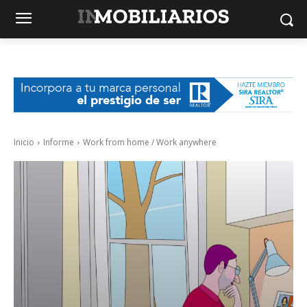
Inicio
Informe
Work from home / Work anywhere