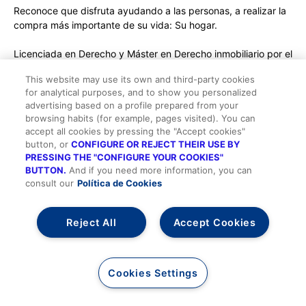
Reconoce que disfruta ayudando a las personas, a realizar la
compra más importante de su vida: Su hogar.
Licenciada en Derecho y Máster en Derecho inmobiliario por el
ilustre Colegio de Abogados de Barcelona.
This website may use its own and third-party cookies
for analytical purposes, and to show you personalized
Máster en Derecho de Internet y Nuevas Tecnologías por la
advertising based on a profile prepared from your
U.Intern. del Atlántico.
browsing habits (for example, pages visited). You can
Asesora de Crédito Inmobiliario AIF. Miembro de la junta
accept all cookies by pressing the "Accept cookies"
directiva de AEPSI.
button, or
CONFIGURE OR REJECT THEIR USE BY
Profesora titular de derecho inmobiliario e hipotecario en el
PRESSING THE "CONFIGURE YOUR COOKIES"
COAPI de Barcelona - IMMOSCÒPIA.
BUTTON.
And if you need more information, you can
consult our
Política de Cookies
Coautora del libro “El Método Nexitum” Personal Shopper
inmobiliario®.
Reject All
Accept Cookies
hgallardo@nexitum.com
nexitum.com
Cookies Settings