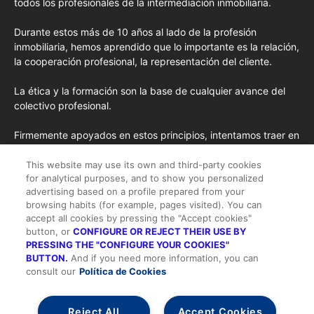
todos los profesionales de la intermediación inmobiliaria.
Durante estos más de 10 años al lado de la profesión
inmobiliaria, hemos aprendido que lo importante es la relación,
la cooperación profesional, la representación del cliente.
La ética y la formación son la base de cualquier avance del
colectivo profesional.
Firmemente apoyados en estos principios, intentamos traer en
cada edición los conceptos de formación más avanzados
importados de EE.UU. y las opiniones y tendencias más
This website may use its own and third-party cookies
for analytical purposes, and to show you personalized
destacadas desde la pluma de nuestros colaboradores
advertising based on a profile prepared from your
habituales y nuestros colaboradores especiales.
browsing habits (for example, pages visited). You can
accept all cookies by pressing the "Accept cookies"
button, or
CONFIGURE OR REJECT THEIR USE BY
PRESSING THE "CONFIGURE YOUR COOKIES"
BUTTON.
And if you need more information, you can
consult our
Política de Cookies
Todos los derechos reservados |
Suscripción
-
Quienes somos
-
Publicidad
-
Aviso legal y Condiciones de Uso
-
Política de cookies
-
Política de privacidad
-
Contacto
Reject All
Accept Cookies