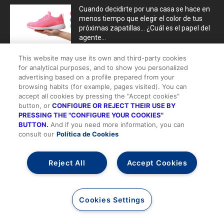
Cuando decidirte por una casa se hace en
menos tiempo que elegir el color de tus
próximas zapatillas… ¿Cuál es el papel del
agente...
mayo 15, 2026
This website may use its own and third-party cookies
for analytical purposes, and to show you personalized
Oriente Medio pesa, pero no frena el
advertising based on a profile prepared from your
mercado residencial
browsing habits (for example, pages visited). You can
mayo 15, 2026
accept all cookies by pressing the "Accept cookies"
button, or
CONFIGURE OR REJECT THEIR USE BY
PRESSING THE "CONFIGURE YOUR COOKIES"
La dualidad de los mercados muestra su
BUTTON.
And if you need more information, you can
verdadera cara
consult our
Política de Cookies
mayo 15, 2026
Reject All
Accept Cookies
DESTACADOS
Cookies Settings
Comunica, transmite, conecta con tu
audiencia