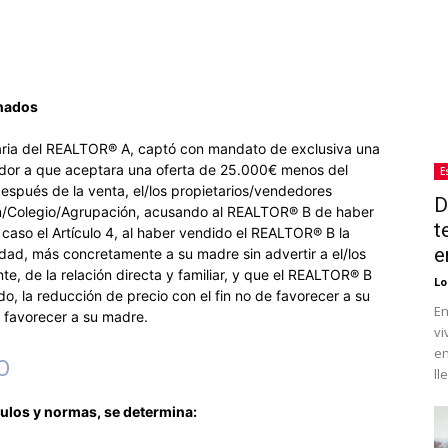
inados
iaria del REALTOR® A, captó con mandato de exclusiva una
dor a que aceptara una oferta de 25.000€ menos del
E
espués de la venta, el/los propietarios/vendedores
D
ón/Colegio/Agrupación, acusando al REALTOR® B de haber
t
e caso el Artículo 4, al haber vendido el REALTOR® B la
e
dad, más concretamente a su madre sin advertir a el/los
nte, de la relación directa y familiar, y que el REALTOR® B
Lo
o, la reducción de precio con el fin no de favorecer a su
En
de favorecer a su madre.
vi
en
O
ll
culos y normas, se determina: