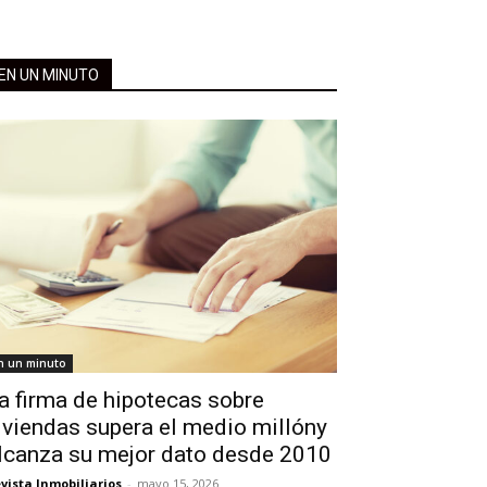
EN UN MINUTO
n un minuto
a firma de hipotecas sobre
iviendas supera el medio millóny
lcanza su mejor dato desde 2010
vista Inmobiliarios
-
mayo 15, 2026