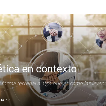
tica en contexto
 forma terrenal a algo que es como las leyen
757