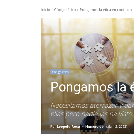
Inicio
Código ético
Pongamos la ética en contexto
Código ético
Pongamos la é
Necesitamos aterrazar y dar
ellas pero nadie las ha visto.
-
69
Por
Leopold Roca
abril 2, 2023