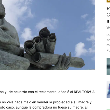
F
R
C
i
Vi
Du
se
má
al
ión y, de acuerdo con el reclamante, añadió al REALTOR® A
ue no veía nada malo en vender la propiedad a su madre y
todo caso, aunque la compradora no fuese su madre. El